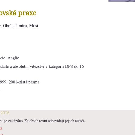
ovská praxe
 Obránců míru, Most
cie, Anglie
ile a absolutní vítězství v kategorii
DPS
do 16
999, 2001–zlatá pásma
y
-2026
u je zakázáno. Za obsah textů odpovídají jejich autoři.
es
n)