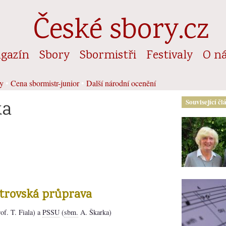
České sbory.cz
gazín
Sbory
Sbormistři
Festivaly
O n
y
•
Cena sbormistr-junior
•
Další národní ocenění
ka
Související čl
strovská průprava
of. T. Fiala) a
PSSU
(
sbm.
A. Škarka)