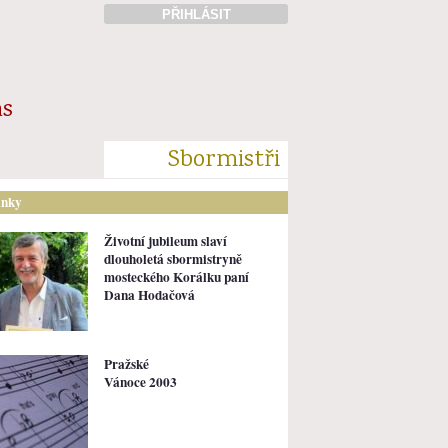
PŘIHLÁSIT
ás
Sbormistři
ánky
Životní jubileum slaví
dlouholetá sbormistryně
mosteckého Korálku paní
Dana Hodačová
Pražské
Vánoce 2003