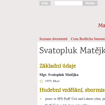
Hledat
ENG
Ma
Seznam sbormistrů
•
Cena Bedřicha Smetan
Svatopluk Matěj
Základní údaje
Mgr. Svatopluk Matějka
1955, Most
Hudební vzdělání, sbormi
praxe ve
SPS
PedF
Ústí nad Labem (
sbm.
pr
►