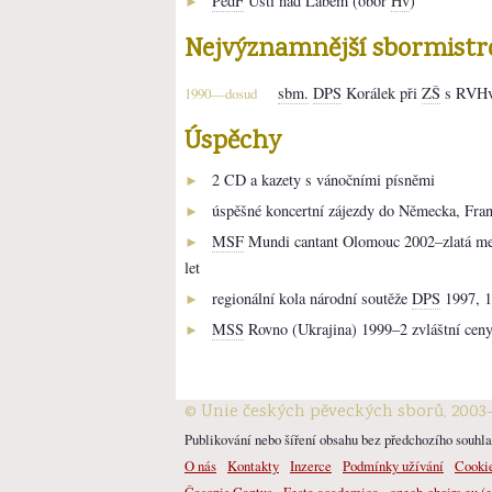
PedF
Ústí nad Labem (obor
Hv
)
►
Nejvýznamnější sbormistr
sbm.
DPS
Korálek při
ZŠ
s RVHv,
1990—dosud
Úspěchy
2 CD a kazety s vánočními písněmi
►
úspěšné koncertní zájezdy do Německa, Fran
►
MSF
Mundi cantant Olomouc 2002–zlatá meda
►
let
regionální kola národní soutěže
DPS
1997, 1
►
MSS
Rovno (Ukrajina) 1999–2 zvláštní cen
►
© Unie českých pěveckých sborů, 2003
Publikování nebo šíření obsahu bez předchozího souhlas
O nás
Kontakty
Inzerce
Podmínky užívání
Cooki
Časopis Cantus
Festa academica
czech-choirs.eu (e