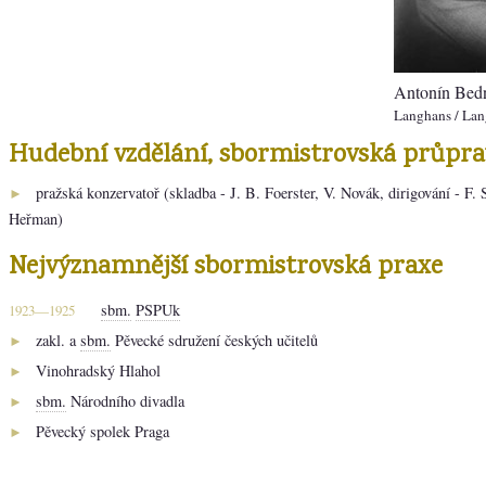
Antonín Bed
Langhans
/ Lan
Hudební vzdělání, sbormistrovská průpra
pražská konzervatoř (skladba - J. B. Foerster, V. Novák, dirigování - F. S
►
Heřman)
Nejvýznamnější sbormistrovská praxe
sbm.
PSPUk
1923—1925
zakl. a
sbm.
Pěvecké sdružení českých učitelů
►
Vinohradský Hlahol
►
sbm.
Národního divadla
►
Pěvecký spolek Praga
►