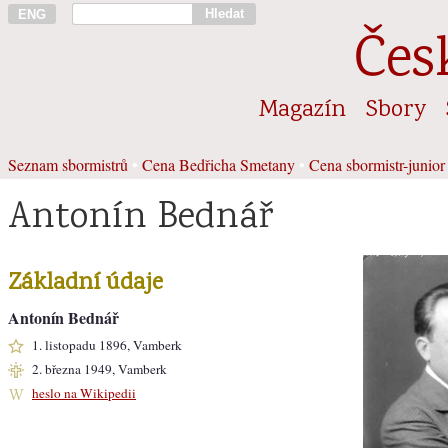
Hledat
ENG
Čes
Magazín
Sbory
Seznam sbormistrů
•
Cena Bedřicha Smetany
•
Cena sbormistr-junior
Antonín Bednář
Základní údaje
Antonín Bednář
1. listopadu 1896, Vamberk
2. března 1949, Vamberk
heslo na Wikipedii