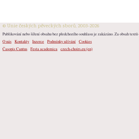
© Unie českých pěveckých sborů, 2003-2026
Publikování nebo šíření obsahu bez předchozího souhlasu je zakázáno. Za obsah textů o
O nás
Kontakty
Inzerce
Podmínky užívání
Cookies
Časopis Cantus
Festa academica
czech-choirs.eu (en)