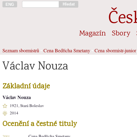
Hledat
ENG
Čes
Magazín
Sbory
Seznam sbormistrů
•
Cena Bedřicha Smetany
•
Cena sbormistr-junior
Václav Nouza
Základní údaje
Václav Nouza
1921, Stará Boleslav
2014
Ocenění a čestné tituly
Cena Bedřicha Smetany
2001