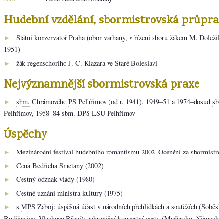
Hudební vzdělání, sbormistrovská průpra
Státní konzervatoř Praha (obor varhany, v řízení sboru žákem M. Doležil
►
1951)
žák regenschoriho J. Č. Klazara ve Staré Boleslavi
►
Nejvýznamnější sbormistrovská praxe
sbm.
Chrámového
PS
Pelhřimov (od r. 1941), 1949–51 a 1974–dosud
sb
►
Pelhřimov, 1958–84
sbm.
DPS
LŠU
Pelhřimov
Úspěchy
Mezinárodní festival hudebního romantismu 2002–Ocenění za sbormistr
►
Cena Bedřicha Smetany (2002)
►
Čestný odznak vlády (1980)
►
Čestné uznání ministra kultury (1975)
►
s
MPS
Záboj: úspěšná účast v národních přehlídkách a soutěžích (Soběs
►
Budějovice, Vlachovo Březí); zahraniční koncertní cesty (Maďarsko, Německ