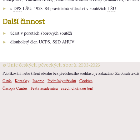
s
DPS
LŠU: 1958–84 pravidelná vítězství v soutěžích
LŠU
►
Další činnost
účast v porotách sborových soutěží
►
dlouholetý člen
UČPS
,
SSD AHUV
►
© Unie českých pěveckých sborů, 2003-2026
Publikování nebo šíření obsahu bez předchozího souhlasu je zakázáno. Za obsah textů o
O nás
Kontakty
Inzerce
Podmínky užívání
Cookies
Časopis Cantus
Festa academica
czech-choirs.eu (en)