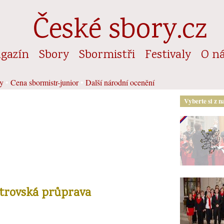
České sbory.cz
gazín
Sbory
Sbormistři
Festivaly
O n
y
•
Cena sbormistr-junior
•
Další národní ocenění
Vyberte si z n
strovská průprava