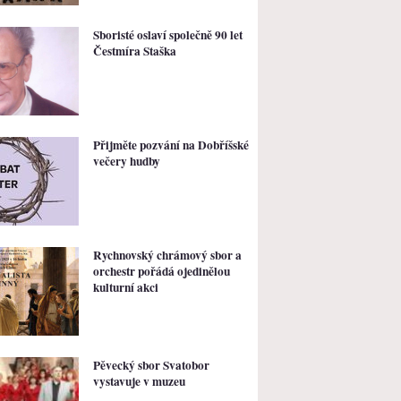
Sboristé oslaví společně 90 let
Čestmíra Staška
Přijměte pozvání na Dobříšské
večery hudby
Rychnovský chrámový sbor a
orchestr pořádá ojedinělou
kulturní akci
Pěvecký sbor Svatobor
vystavuje v muzeu