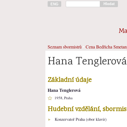
Hledat
ENG
Ma
Seznam sbormistrů
•
Cena Bedřicha Smetan
Hana Tenglerová
Základní údaje
Hana Tenglerová
1958, Praha
Hudební vzdělání, sbormi
Konzervatoř Praha (obor klavír)
►