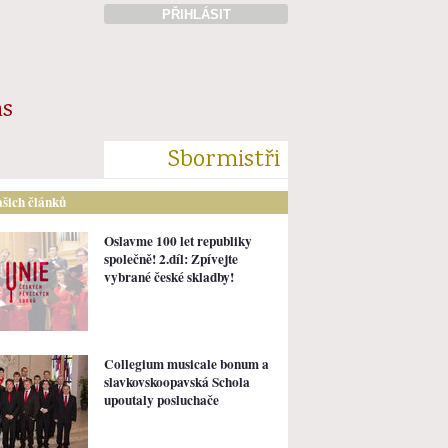
PŘIHLÁSIT
ás
Sbormistři
ašich článků
Oslavme 100 let republiky
společně! 2.díl: Zpívejte
vybrané české skladby!
Collegium musicale bonum a
slavkovskoopavská Schola
upoutaly posluchače