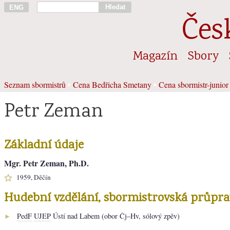
Hledat
ENG
Čes
Magazín
Sbory
Seznam sbormistrů
•
Cena Bedřicha Smetany
•
Cena sbormistr-junior
Petr Zeman
Základní údaje
Mgr. Petr Zeman, Ph.D.
1959, Děčín
Hudební vzdělání, sbormistrovská průpra
PedF
UJEP
Ústí nad Labem (obor Čj–Hv, sólový zpěv)
►