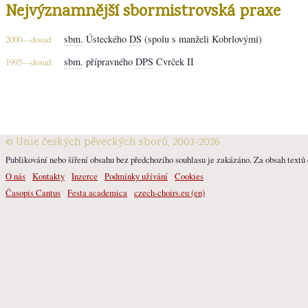
Nejvýznamnější sbormistrovská praxe
sbm.
Ústeckého
DS
(spolu s manželi Kobrlovými)
2000—dosud
sbm.
přípravného
DPS
Cvrček II
1995—dosud
© Unie českých pěveckých sborů, 2003-2026
Publikování nebo šíření obsahu bez předchozího souhlasu je zakázáno. Za obsah textů o
O nás
Kontakty
Inzerce
Podmínky užívání
Cookies
Časopis Cantus
Festa academica
czech-choirs.eu (en)