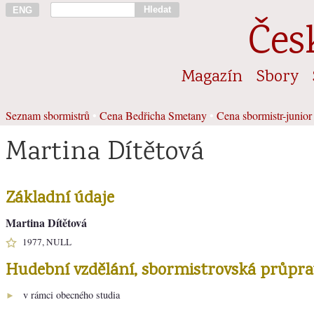
Hledat
ENG
Čes
Magazín
Sbory
Seznam sbormistrů
•
Cena Bedřicha Smetany
•
Cena sbormistr-junior
Martina Dítětová
Základní údaje
Martina Dítětová
1977, NULL
Hudební vzdělání, sbormistrovská průpra
v rámci obecného studia
►