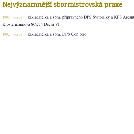
Nejvýznamnější sbormistrovská praxe
zakladatelka a
sbm.
přípravného
DPS
Švitořilky a KPS Arca
1998—dosud
Klostermannova 869/74 Děčín VI.
zakladatelka a
sbm.
DPS
Con brio
1992—dosud