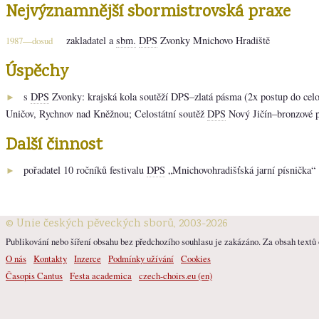
Nejvýznamnější sbormistrovská praxe
zakladatel a
sbm.
DPS
Zvonky Mnichovo Hradiště
1987—dosud
Úspěchy
s
DPS
Zvonky: krajská kola soutěží DPS–zlatá pásma (2x postup do celo
►
Uničov, Rychnov nad Kněžnou; Celostátní soutěž
DPS
Nový Jičín–bronzové 
Další činnost
pořadatel 10 ročníků festivalu
DPS
„Mnichovohradišťská jarní písnička“
►
© Unie českých pěveckých sborů, 2003-2026
Publikování nebo šíření obsahu bez předchozího souhlasu je zakázáno. Za obsah textů o
O nás
Kontakty
Inzerce
Podmínky užívání
Cookies
Časopis Cantus
Festa academica
czech-choirs.eu (en)