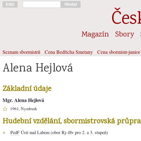
Hledat
ENG
Čes
Magazín
Sbory
Seznam sbormistrů
•
Cena Bedřicha Smetany
•
Cena sbormistr-junior
Alena Hejlová
Základní údaje
Mgr. Alena Hejlová
1961, Nymburk
Hudební vzdělání, sbormistrovská průpra
PedF
Ústí nad Labem (obor Rj–Hv pro 2. a 3. stupeň)
►