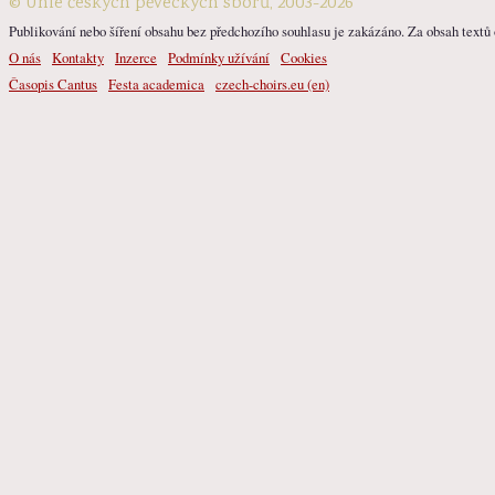
© Unie českých pěveckých sborů, 2003-2026
Publikování nebo šíření obsahu bez předchozího souhlasu je zakázáno. Za obsah textů o
O nás
Kontakty
Inzerce
Podmínky užívání
Cookies
Časopis Cantus
Festa academica
czech-choirs.eu (en)