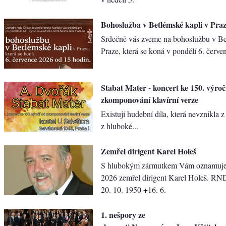
Bohoslužba v Betlémské kapli v Pra
Srdečně vás zveme na bohoslužbu v Be
Praze, která se koná v ​pondělí 6. červe
Stabat Mater - koncert ke 150. výroč
zkomponování klavírní verze
Existují hudební díla, která nevznikla z
z hluboké...
Zemřel dirigent Karel Holeš
S hlubokým zármutkem Vám oznamujem
2026 zemřel dirigent Karel Holeš. RND
20. 10. 1950 +16. 6.
1. nešpory ze