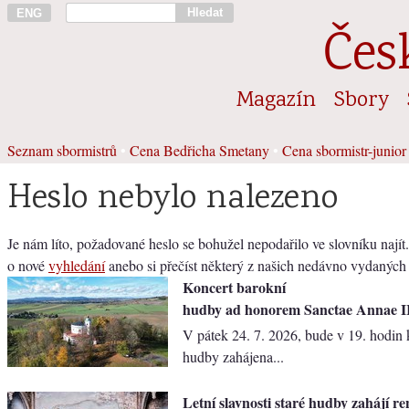
Hledat
ENG
Čes
Magazín
Sbory
Seznam sbormistrů
•
Cena Bedřicha Smetany
•
Cena sbormistr-junior
Heslo nebylo nalezeno
Je nám líto, požadované heslo se bohužel nepodařilo ve slovníku najít
o nové
vyhledání
anebo si přečíst některý z našich nedávno vydaných
Koncert barokní
hudby ad honorem Sanctae Annae II
V pátek 24. 7. 2026, bude v 19. hodin
hudby zahájena...
Letní slavnosti staré hudby zahájí r