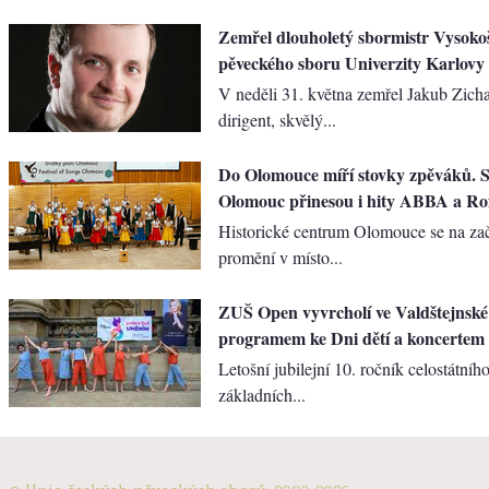
Zemřel dlouholetý sbormistr Vysoko
pěveckého sboru Univerzity Karlovy
V neděli 31. května zemřel Jakub Zicha
dirigent, skvělý...
Do Olomouce míří stovky zpěváků. S
Olomouc přinesou i hity ABBA a Ro
Historické centrum Olomouce se na za
promění v místo...
ZUŠ Open vyvrcholí ve Valdštejnské
programem ke Dni dětí a koncertem
Letošní jubilejní 10. ročník celostátního
základních...