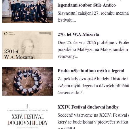
legendami soubor Stile Antico
Slavnostní zahájení 27. ročníku mezin
festivalu...
270. let W.A.Mozarta
Dne 25. června 2026 proběhne v Prof
pražského MatFyzu na Malostranském 
věnovaný...
Praha ožije hudbou mýtů a legend
Za poklady evropské hudební historie 
světem mýtů, legend a dávných příběh
července do 5.
XXIV. Festival duchovní hudby
Sedečně vás zveme na XXI​V. Festival
který se bude konat v předvečer svátku
v ​neděli 5.