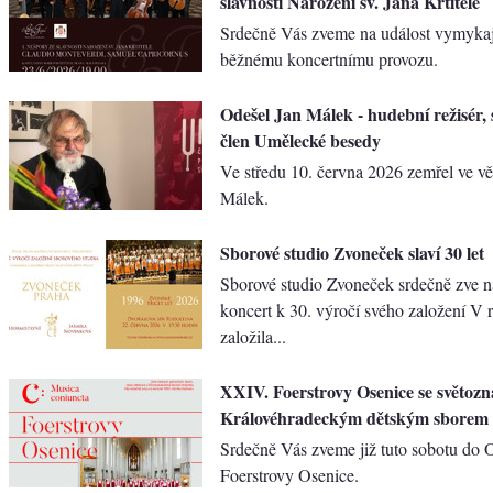
slavnosti Narození sv. Jana Křtitele
Srdečně Vás zveme na událost vymykaj
běžnému koncertnímu provozu.
Odešel Jan Málek - hudební režisér, 
člen Umělecké besedy
Ve středu 10. června 2026 zemřel ve vě
Málek.
Sborové studio Zvoneček slaví 30 let
Sborové studio Zvoneček srdečně zve n
koncert k 30. výročí svého založení V 
založila...
XXIV. Foerstrovy Osenice se světo
Královéhradeckým dětským sborem 
Srdečně Vás zveme již tuto sobotu do
Foerstrovy Osenice.