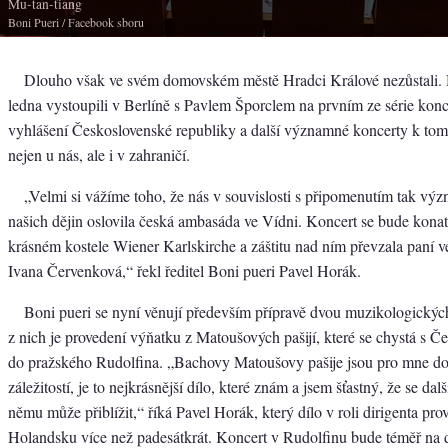
Mu-tan-ťiang
Boni Pueri
/ Facebook sboru
Dlouho však ve svém domovském městě Hradci Králové nezůstali.
ledna vystoupili v Berlíně s Pavlem Šporclem na prvním ze série konc
vyhlášení Československé republiky a další významné koncerty k tomu
nejen u nás, ale i v zahraničí.
„Velmi si vážíme toho, že nás v souvislosti s připomenutím tak vý
našich dějin oslovila česká ambasáda ve Vídni. Koncert se bude konat
krásném kostele Wiener Karlskirche a záštitu nad ním převzala paní v
Ivana Červenková,“ řekl ředitel Boni pueri Pavel Horák.
Boni pueri se nyní věnují především přípravě dvou muzikologickýc
z nich je provedení výňatku z Matoušových pašijí, které se chystá s Č
do pražského Rudolfina. „Bachovy Matoušovy pašije jsou pro mne do
záležitostí, je to nejkrásnější dílo, které znám a jsem šťastný, že se da
němu může přiblížit,“ říká Pavel Horák, který dílo v roli dirigenta pr
Holandsku více než padesátkrát. Koncert v Rudolfinu bude téměř na d