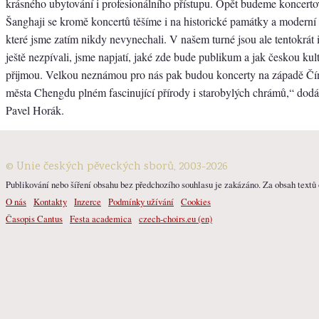
krásného ubytování i profesionálního přístupu. Opět budeme koncerto
Šanghaji se kromě koncertů těšíme i na historické památky a moderní 
které jsme zatím nikdy nevynechali. V našem turné jsou ale tentokrát 
ještě nezpívali, jsme napjatí, jaké zde bude publikum a jak českou ku
přijmou. Velkou neznámou pro nás pak budou koncerty na západě Čí
města Chengdu plném fascinující přírody i starobylých chrámů,“ dodáv
Pavel Horák.
© Unie českých pěveckých sborů, 2003-2026
Publikování nebo šíření obsahu bez předchozího souhlasu je zakázáno. Za obsah textů o
O nás
Kontakty
Inzerce
Podmínky užívání
Cookies
Časopis Cantus
Festa academica
czech-choirs.eu (en)