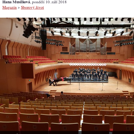
Hana Musílková
, pondělí 10. září 2018
Magazín
>
Sborový život