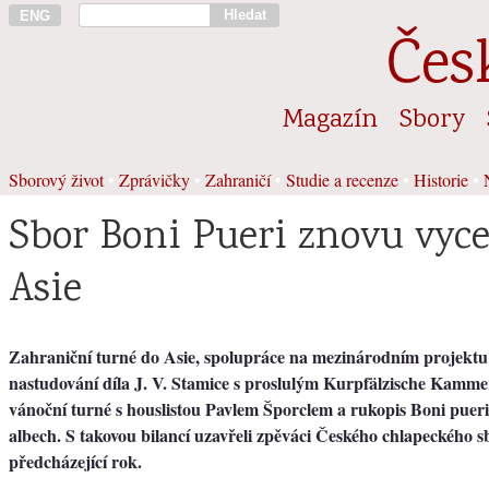
Hledat
ENG
Čes
Magazín
Sbory
Sborový život
•
Zprávičky
•
Zahraničí
•
Studie a recenze
•
Historie
•
Sbor Boni Pueri znovu vyce
Asie
Zahraniční turné do Asie, spolupráce na mezinárodním projektu 
nastudování díla J. V. Stamice s proslulým Kurpfälzische Kamme
vánoční turné s houslistou Pavlem Šporclem a rukopis Boni puer
albech. S takovou bilancí uzavřeli zpěváci Českého chlapeckého 
předcházející rok.