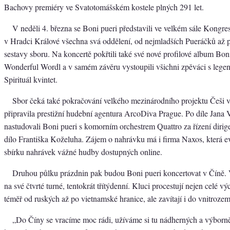
Bachovy premiéry ve Svatotomášském kostele plných 291 let.
V neděli 4. března se Boni pueri představili ve velkém sále Kongre
v Hradci Králové všechna svá oddělení, od nejmladších Pueráčků až 
sestavy sboru. Na koncertě pokřtili také své nové profilové album Boni
Wonderful Wordl a v samém závěru vystoupili všichni zpěváci s lege
Spirituál kvintet.
Sbor čeká také pokračování velkého mezinárodního projektu Češi v
připravila prestižní hudební agentura ArcoDiva Prague. Po díle Jana
nastudovali Boni pueri s komorním orchestrem Quattro za řízení dirig
dílo Františka Koželuha. Zájem o nahrávku má i firma Naxos, která e
sbírku nahrávek vážné hudby dostupných online.
Druhou půlku prázdnin pak budou Boni pueri koncertovat v Číně. V
na své čtvrté turné, tentokrát třítýdenní. Kluci procestují nejen celé v
téměř od ruských až po vietnamské hranice, ale zavítají i do vnitrozem
„Do Číny se vracíme moc rádi, užíváme si tu nádherných a výborn