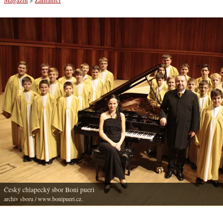
Český chlapecký sbor Boni pueri
archiv sboru
/ www.bonipueri.cz.