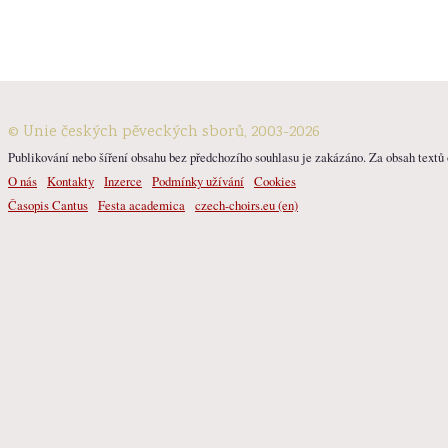
© Unie českých pěveckých sborů, 2003-2026
Publikování nebo šíření obsahu bez předchozího souhlasu je zakázáno. Za obsah textů o
O nás
Kontakty
Inzerce
Podmínky užívání
Cookies
Časopis Cantus
Festa academica
czech-choirs.eu (en)