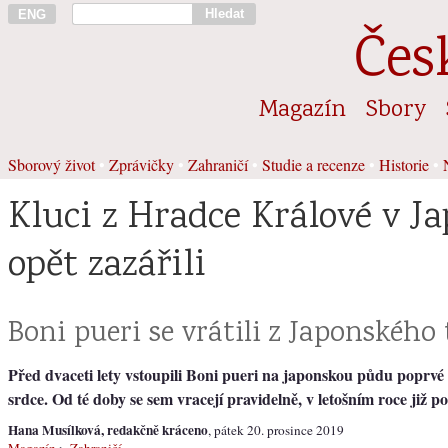
Hledat
ENG
Čes
Magazín
Sbory
Sborový život
•
Zprávičky
•
Zahraničí
•
Studie a recenze
•
Historie
•
Kluci z Hradce Králové v J
opět zazářili
Boni pueri se vrátili z Japonského
Před dvaceti lety vstoupili Boni pueri na japonskou půdu poprvé 
srdce. Od té doby se sem vracejí pravidelně, v letošním roce již p
Hana Musílková, redakčně kráceno
, pátek 20. prosince 2019
Magazín
>
Zahraničí