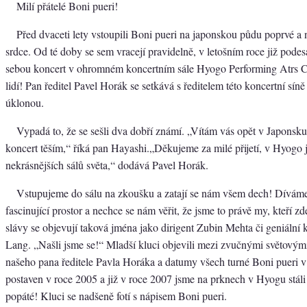
Milí přátelé Boni pueri!
Před dvaceti lety vstoupili Boni pueri na japonskou půdu poprvé a n
srdce. Od té doby se sem vracejí pravidelně, v letošním roce již pod
sebou koncert v ohromném koncertním sále Hyogo Performing Atrs C
lidí! Pan ředitel Pavel Horák se setkává s ředitelem této koncertní síně
úklonou.
Vypadá to, že se sešli dva dobří známí. „Vítám vás opět v Japonsku
koncert těším,“ říká pan Hayashi.„Děkujeme za milé přijetí, v Hyogo j
nekrásnějších sálů světa,“ dodává Pavel Horák.
Vstupujeme do sálu na zkoušku a zatají se nám všem dech! Díváme
fascinující prostor a nechce se nám věřit, že jsme to právě my, kteří z
slávy se objevují taková jména jako dirigent Zubin Mehta či geniální k
Lang. „Našli jsme se!“ Mladší kluci objevili mezi zvučnými světovým
našeho pana ředitele Pavla Horáka a datumy všech turné Boni pueri v
postaven v roce 2005 a již v roce 2007 jsme na prknech v Hyogu stál
popáté! Kluci se nadšeně fotí s nápisem Boni pueri.