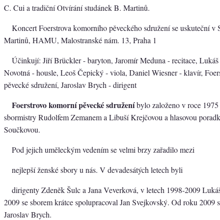
C. Cui a tradiční Otvírání studánek B. Martinů.
Koncert Foerstrova komorního pěveckého sdružení se uskuteční v 
Martinů, HAMU, Malostranské nám. 13, Praha 1
Účinkují: Jiří Brückler - baryton, Jaromír Meduna - recitace, Luká
Novotná - housle, Leoš Čepický - viola, Daniel Wiesner - klavír, Foe
pěvecké sdružení, Jaroslav Brych - dirigent
Foerstrovo komorní pěvecké sdružení
bylo založeno v roce 1975 
sbormistry Rudolfem Zemanem a Libuší Krejčovou a hlasovou porad
Součkovou.
Pod jejich uměleckým vedením se velmi brzy zařadilo mezi
nejlepší ženské sbory u nás. V devadesátých letech byli
dirigenty Zdeněk Šulc a Jana Veverková, v letech 1998-2009 Lukáš
2009 se sborem krátce spolupracoval Jan Svejkovský. Od roku 2009 s
Jaroslav Brych.