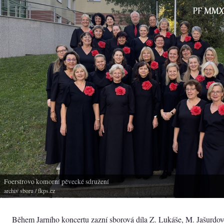
Foerstrovo komorní pěvecké sdružení
archiv sboru
/ fkps.cz
Během Jarního koncertu zazní sborová díla Z. Lukáše, M. Jašurdov