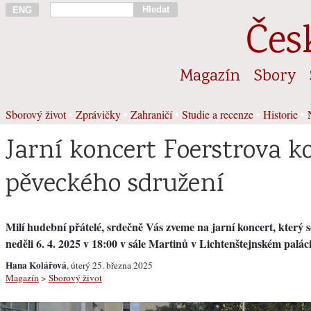
Hledat
ENG
Čes
Magazín
Sbory
Sborový život
•
Zprávičky
•
Zahraničí
•
Studie a recenze
•
Historie
•
Jarní koncert Foerstrova 
pěveckého sdružení
Milí hudební přátelé, srdečně Vás zveme na jarní koncert, který 
neděli 6. 4. 2025 v 18:00 v sále Martinů v Lichtenštejnském paláci
Hana Kolářová
, úterý 25. března 2025
Magazín
>
Sborový život