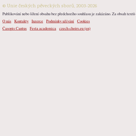
© Unie českých pěveckých sborů, 2003-2026
Publikování nebo šíření obsahu bez předchozího souhlasu je zakázáno. Za obsah textů o
O nás
Kontakty
Inzerce
Podmínky užívání
Cookies
Časopis Cantus
Festa academica
czech-choirs.eu (en)