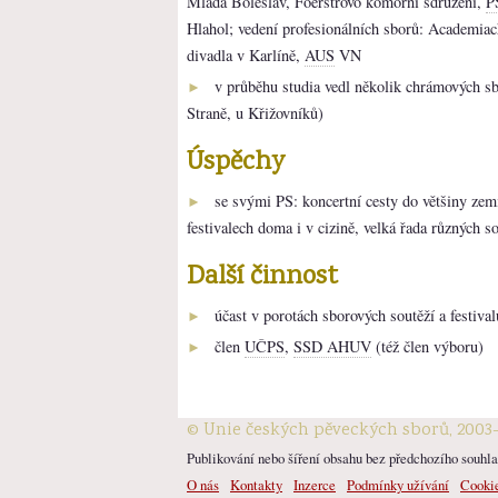
Mladá Boleslav, Foerstrovo komorní sdružení,
P
Hlahol; vedení profesionálních sborů: Academia
divadla v Karlíně,
AUS
VN
v průběhu studia vedl několik chrámových sb
►
Straně, u Křižovníků)
Úspěchy
se svými PS: koncertní cesty do většiny zem
►
festivalech doma i v cizině, velká řada různých s
Další činnost
účast v porotách sborových soutěží a festival
►
člen
UČPS
,
SSD AHUV
(též člen výboru)
►
© Unie českých pěveckých sborů, 2003
Publikování nebo šíření obsahu bez předchozího souhlas
O nás
Kontakty
Inzerce
Podmínky užívání
Cooki