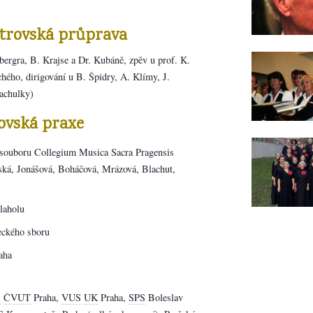
strovská průprava
ergra, B. Krajse a Dr. Kubáně, zpěv u prof. K.
chého, dirigování u B. Špidry, A. Klímy, J.
Vachulky)
ovská praxe
 souboru Collegium Musica Sacra Pragensis
ská, Jonášová, Boháčová, Mrázová, Blachut,
laholu
eckého sboru
aha
S
ČVUT
Praha,
VUS
UK
Praha,
SPS
Boleslav