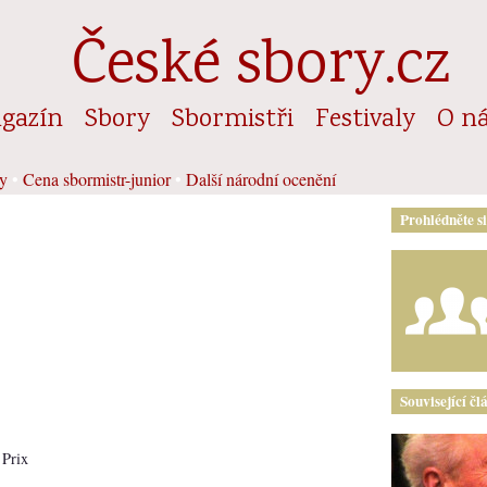
České sbory.cz
gazín
Sbory
Sbormistři
Festivaly
O n
y
•
Cena sbormistr-junior
•
Další národní ocenění
Prohlédněte s
Související čl
 Prix