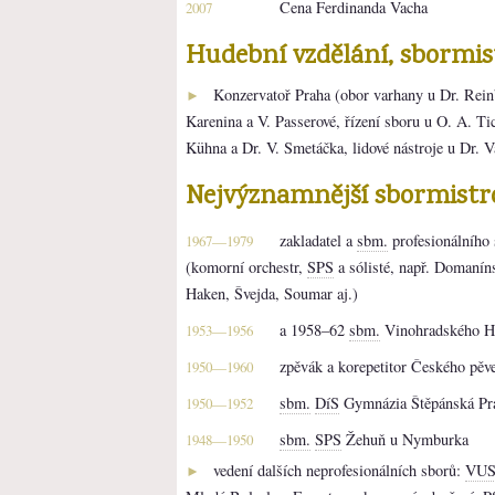
Cena Ferdinanda Vacha
2007
Hudební vzdělání, sbormi
Konzervatoř Praha (obor varhany u Dr. Reinb
►
Karenina a V. Passerové, řízení sboru u O. A. Ti
Kühna a Dr. V. Smetáčka, lidové nástroje u Dr. 
Nejvýznamnější sbormistr
zakladatel a
sbm.
profesionálního
1967—1979
(komorní orchestr,
SPS
a sólisté, např. Domanín
Haken, Švejda, Soumar aj.)
a 1958–62
sbm.
Vinohradského H
1953—1956
zpěvák a korepetitor Českého pěv
1950—1960
sbm.
DíS
Gymnázia Štěpánská Pr
1950—1952
sbm.
SPS
Žehuň u Nymburka
1948—1950
vedení dalších neprofesionálních sborů:
VU
►