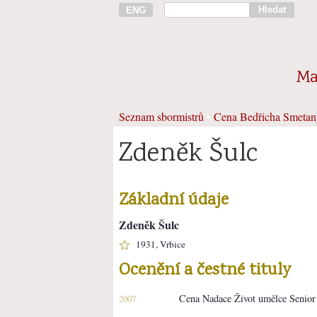
Hledat
ENG
Ma
Seznam sbormistrů
•
Cena Bedřicha Smetan
Zdeněk Šulc
Základní údaje
Zdeněk Šulc
1931, Vrbice
Ocenění a čestné tituly
Cena Nadace Život umělce Senior
2007