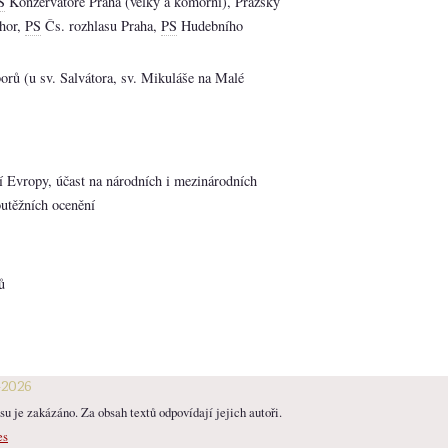
S
Konzervatoře Praha (velký a komorní), Pražský
chor,
PS
Čs. rozhlasu Praha,
PS
Hudebního
orů (u sv. Salvátora, sv. Mikuláše na Malé
í Evropy, účast na národních i mezinárodních
outěžních ocenění
ů
-2026
u je zakázáno. Za obsah textů odpovídají jejich autoři.
es