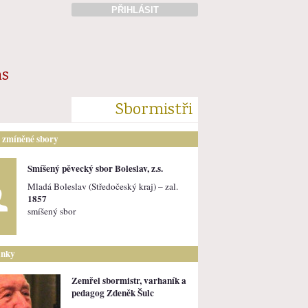
PŘIHLÁSIT
ás
Sbormistři
i zmíněné sbory
Smíšený pěvecký sbor Boleslav, z.s.
Mladá Boleslav (Středočeský kraj) – zal.
1857
smíšený sbor
ánky
Zemřel sbormistr, varhaník a
pedagog Zdeněk Šulc