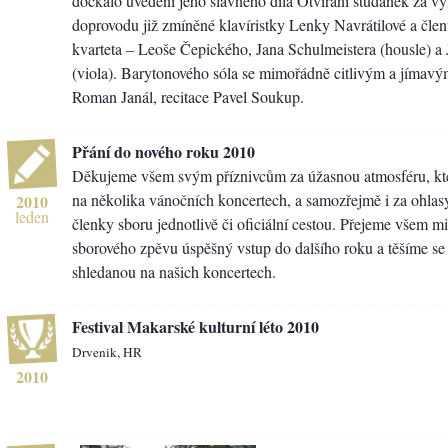
dočkalo uvedení jeho slavného díla Otvírání studánek za vy
doprovodu již zmíněné klavíristky Lenky Navrátilové a čl
kvarteta – Leoše Čepického, Jana Schulmeistera (housle) a
(viola). Barytonového sóla se mimořádně citlivým a jímav
Roman Janál, recitace Pavel Soukup.
Přání do nového roku 2010
Děkujeme všem svým příznivcům za úžasnou atmosféru, kte
na několika vánočních koncertech, a samozřejmě i za ohlasy
2010
leden
členky sboru jednotlivě či oficiální cestou. Přejeme všem 
sborového zpěvu úspěšný vstup do dalšího roku a těšíme se
shledanou na našich koncertech.
Festival Makarské kulturní léto 2010
Drvenik, HR
2010