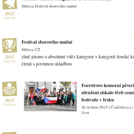
Jihlava, Festival sborového umění
2015
červen
Festival sborového umění
Jihlava, CZ
2015
zlaté pásmo a absolutní vítěz kategorie v kategorii ženské 
červen
členů s povinnou skladbou
Foerstrovo komorní pěvec
sdružení získalo třetí cen
festivalu v Irsku
2015
květen
26. květen 2015 |
Českésbory.cz
život