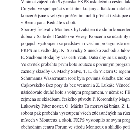
V rámci zájezdu do Švýcarska FKPS uskutečnilo cestou tak
Curychu ve spolupráci s místními krajany a Italskou katolic
koncertě jsme s velkým potěšením mohli přivítat i zástupce
v Bernu pana Bednáře s chotí.
Sborový festival v Montreux byl zahájen úvodním koncertem
dubna v Salle dell Castillo ve Vevey. Koncertu se účastnily
po jejich vystoupení se představili i všichni protagonisté m
FKPS se uvedlo díly: K. Slavický Slunéčko zachodí a lidov
E. Suchoně Bodaj by vás čerti vzali. Další dny se už nesly
Ve čtvrtek proběhlo první kolo soutěže s povinným progr
zazněly skladby O. Máchy Salve, T. L. da Victorii O regem 
Schumanna Wassermann (což byla povinná skladba této kateg
Čajkovského Bez pory da bez vremeni a Z. Lukáše Věneče
následovalo druhé kolo s volným programem, v němž se FK
zejména se skladbami českého původu P. Koronthály Magnif
Lukowsky Páter noster, O. Mácha Ta moravská brána, Z. 
sobotu pak proběhla vystoupení všech zúčastněných na růz
místech v Montreux a okolí. FKPS vystoupilo se svým pr
obchodním centru Forum ve středu Montreux a sklidilo pot