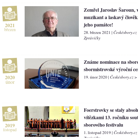
Zemřel Jaroslav Šaroun, v
muzikant a laskavý člověk
jeho památce!
2021
březen
28. březen 2021 |
Českésbory.cz
Zprávičky
Známe nominace na sboro
sbormistrovské výroční c
2020
19. únor 2020 |
Českésbory.cz >
únor
Foerstrovky se staly absol
vítězkami 13. ročníku sou
sborového festivalu
2019
listopad
1. listopad 2019 |
Českésbory.cz
Zprávičky