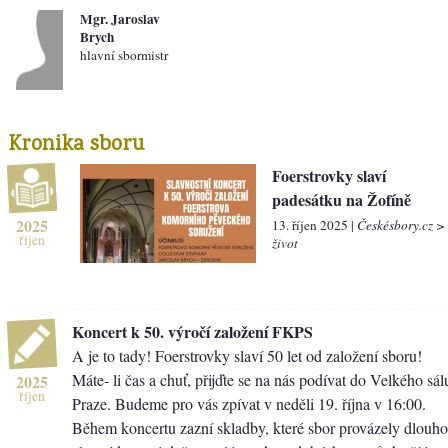
Mgr. Jaroslav
Brych
hlavní sbormistr
Kronika sboru
Foerstrovky slaví
padesátku na Žofíně
2025
13. říjen 2025 |
Českésbory.cz >
říjen
život
Koncert k 50. výročí založení FKPS
A je to tady! Foerstrovky slaví 50 let od založení sboru!
Máte- li čas a chuť, přijďte se na nás podívat do Velkého sá
2025
říjen
Praze. Budeme pro vás zpívat v neděli 19. října v 16:00.
Během koncertu zazní skladby, které sbor provázely dlouho