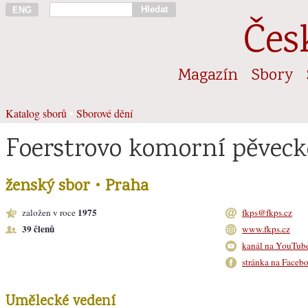
Hledat
ENG
Čes
Magazín
Sbory
Katalog sborů
•
Sborové dění
Foerstrovo komorní pěveck
ženský sbor • Praha
1975
založen v roce
fkps@fkps.cz
39 členů
www.fkps.cz
kanál na YouTub
stránka na Faceb
Umělecké vedení