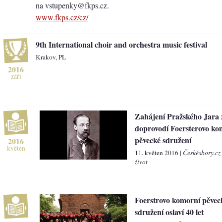
na vstupenky@fkps.cz.
www.fkps.cz/cz/
9th International choir and orchestra music festival
Krakov, PL
2016
září
Zahájení Pražského Jara
doprovodí Foersterovo k
pěvecké sdružení
2016
květen
11. květen 2016 |
Českésbory.cz
život
Foerstrovo komorní pěvec
sdružení oslaví 40 let