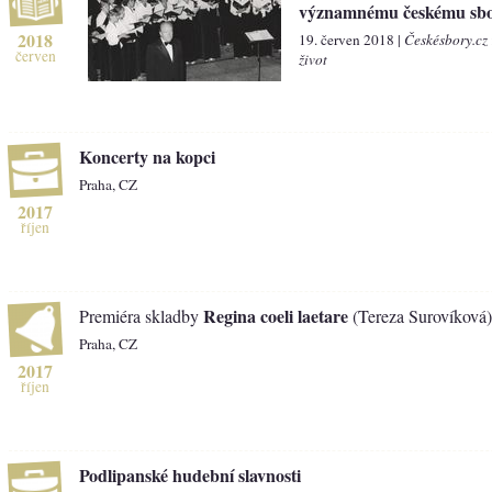
významnému českému sbo
2018
19. červen 2018 |
Českésbory.cz
červen
život
Koncerty na kopci
Praha, CZ
2017
říjen
Regina coeli laetare
Premiéra skladby
(Tereza Surovíková)
Praha, CZ
2017
říjen
Podlipanské hudební slavnosti