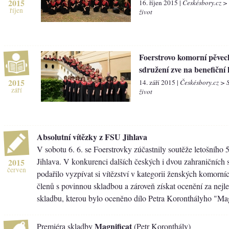
2015
16. říjen 2015 |
Českésbory.cz >
říjen
život
Foerstrovo komorní pěvec
sdružení zve na benefiční
2015
14. září 2015 |
Českésbory.cz > 
září
život
Absolutní vítězky z FSU Jihlava
V sobotu 6. 6. se Foerstrovky zúčastnily soutěže letošního
Jihlava. V konkurenci dalších českých i dvou zahraničních
2015
červen
podařilo vyzpívat si vítězství v kategorii ženských komorní
členů s povinnou skladbou a zároveň získat ocenění za nejl
skladbu, kterou bylo oceněno dílo Petra Koronthályho "Mag
Magnificat
Premiéra skladby
(Petr Koronthály)