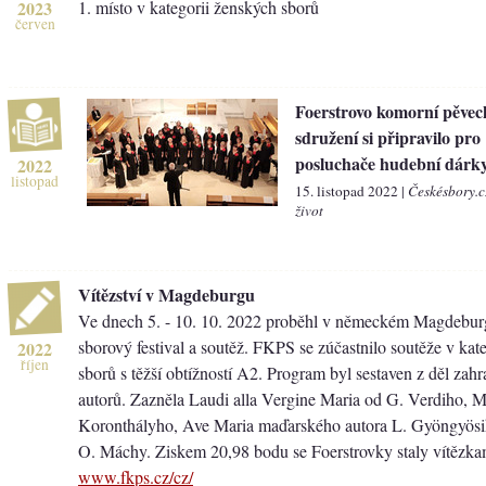
2023
1. místo v kategorii ženských sborů
červen
Foerstrovo komorní pěvec
sdružení si připravilo pro
posluchače hudební dárk
2022
listopad
15. listopad 2022 |
Českésbory.c
život
Vítězství v Magdeburgu
Ve dnech 5. - 10. 10. 2022 proběhl v německém Magdebur
sborový festival a soutěž. FKPS se zúčastnilo soutěže v kate
2022
říjen
sborů s těžší obtížností A2. Program byl sestaven z děl zahr
autorů. Zazněla Laudi alla Vergine Maria od G. Verdiho, Ma
Koronthályho, Ave Maria maďarského autora L. Gyöngyösih
O. Máchy. Ziskem 20,98 bodu se Foerstrovky staly vítězkam
www.fkps.cz/cz/