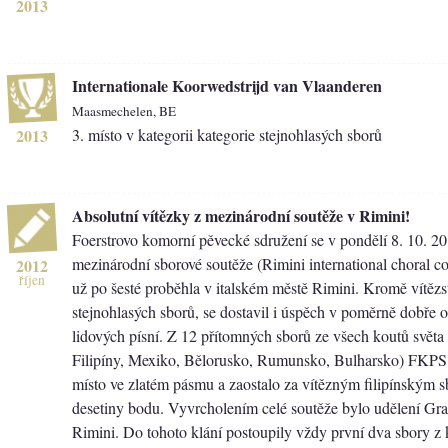
2013
Internationale Koorwedstrijd van Vlaanderen
Maasmechelen, BE
2013
3. místo v kategorii kategorie stejnohlasých sborů
Absolutní vítězky z mezinárodní soutěže v Rimini!
Foerstrovo komorní pěvecké sdružení se v pondělí 8. 10. 201
mezinárodní sborové soutěže (Rimini international choral co
2012
říjen
už po šesté proběhla v italském městě Rimini. Kromě vítězst
stejnohlasých sborů, se dostavil i úspěch v poměrně dobře 
lidových písní. Z 12 přítomných sborů ze všech koutů světa
Filipíny, Mexiko, Bělorusko, Rumunsko, Bulharsko) FKPS
místo ve zlatém pásmu a zaostalo za vítězným filipínským 
desetiny bodu. Vyvrcholením celé soutěže bylo udělení Gr
Rimini. Do tohoto klání postoupily vždy první dva sbory z 