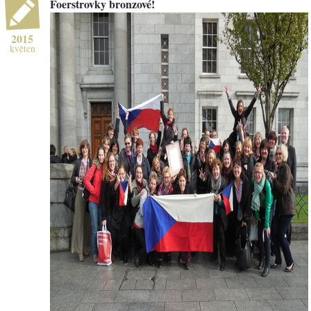
Foerstrovky bronzové!
2015
květen