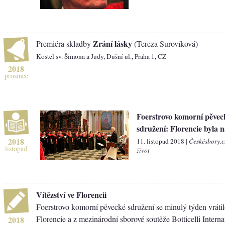
Zrání lásky
Premiéra skladby
(Tereza Surovíková)
Kostel sv. Šimona a Judy, Dušní ul., Praha 1, CZ
2018
prosinec
Foerstrovo komorní pěvec
sdružení: Florencie byla n
2018
11. listopad 2018 |
Českésbory.c
listopad
život
Vítězství ve Florencii
Foerstrovo komorní pěvecké sdružení se minulý týden vrátil
Florencie a z mezinárodní sborové soutěže Botticelli Interna
2018