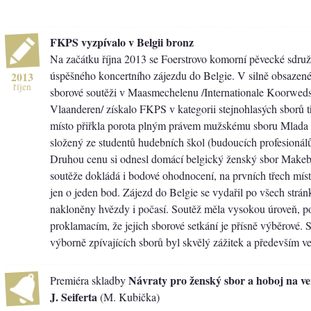
FKPS vyzpívalo v Belgii bronz
Na začátku října 2013 se Foerstrovo komorní pěvecké sdruže
úspěšného koncertního zájezdu do Belgie. V silně obsazen
2013
říjen
sborové soutěži v Maasmechelenu /Internationale Koorweds
Vlaanderen/ získalo FKPS v kategorii stejnohlasých sborů tř
místo přiřkla porota plným právem mužskému sboru Mlada 
složený ze studentů hudebních škol (budoucích profesionálů
Druhou cenu si odnesl domácí belgický ženský sbor Makeb
soutěže dokládá i bodové ohodnocení, na prvních třech míste
jen o jeden bod. Zájezd do Belgie se vydařil po všech strá
nakloněny hvězdy i počasí. Soutěž měla vysokou úroveň, po
proklamacím, že jejich sborové setkání je přísně výběrové. S
výborně zpívajících sborů byl skvělý zážitek a především ve
Návraty pro ženský sbor a hoboj na ve
Premiéra skladby
J. Seiferta
(M. Kubička)