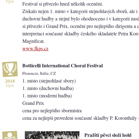
říjen
Festival si přivezlo hned několik ocenění.
Získalo nejen 1. místo v kategorii stejnohlasých sborů, ale i 
duchovní hudby a stejně bylo ohodnoceno i v kategorii mo
si přivezlo i Grand Prix, ocenění pro nejlepšího dirigenta a 
interpretaci současné skladby českého skladatele Petra Kor
Magnificat.
www.fkps.cz
Botticelli International Choral Festival
Florencie, Itálie, CZ
2018
1. místo (stejnohlasé sbory)
říjen
1. místo (duchovní hudba)
1. místo (moderní hudba)
Grand Prix
cena pro nejlepšího sbormistra
cena za nejlepší provedení současné skladby P. Koronthály 
Pražští pěvci složí hold