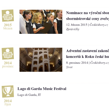
Nominace na výroční sbor
sbormistrovské ceny zveř
2015
12. březen 2015 |
Českésbory.cz
březen
Zprávičky
Adventní zastavení zakonč
koncertů k Roku české h
2014
8. prosinec 2014 |
Českésbory.cz
prosinec
život
Lago di Garda Music Festival
Lago di Garda, IT
2014
říjen