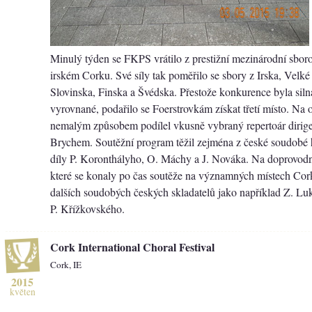
Minulý týden se FKPS vrátilo z prestižní mezinárodní sbor
irském Corku. Své síly tak poměřilo se sbory z Irska, Velké 
Slovinska, Finska a Švédska. Přestože konkurence byla siln
vyrovnané, podařilo se Foerstrovkám získat třetí místo. Na 
nemalým způsobem podílel vkusně vybraný repertoár dirig
Brychem. Soutěžní program těžil zejména z české soudobé
díly P. Koronthályho, O. Máchy a J. Nováka. Na doprovod
které se konaly po čas soutěže na významných místech Corku
dalších soudobých českých skladatelů jako například Z. Luk
P. Křížkovského.
Cork International Choral Festival
Cork, IE
2015
květen