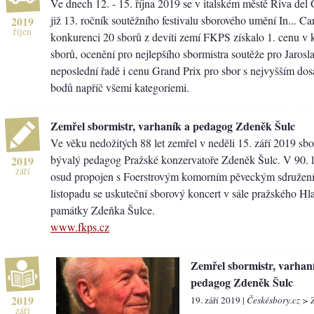
Ve dnech 12. - 15. října 2019 se v italském městě Riva del
již 13. ročník soutěžního festivalu sborového umění In... C
2019
říjen
konkurenci 20 sborů z devíti zemí FKPS získalo 1. cenu v 
sborů, ocenění pro nejlepšího sbormistra soutěže pro Jarosl
neposlední řadě i cenu Grand Prix pro sbor s nejvyšším d
bodů napříč všemi kategoriemi.
Zemřel sbormistr, varhaník a pedagog Zdeněk Šulc
Ve věku nedožitých 88 let zemřel v neděli 15. září 2019 sbo
bývalý pedagog Pražské konzervatoře Zdeněk Šulc. V 90. l
2019
září
osud propojen s Foerstrovým komorním pěveckým sdružení
listopadu se uskuteční sborový koncert v sále pražského Hl
památky Zdeňka Šulce.
www.fkps.cz
Zemřel sbormistr, varhan
pedagog Zdeněk Šulc
2019
19. září 2019 |
Českésbory.cz > 
září