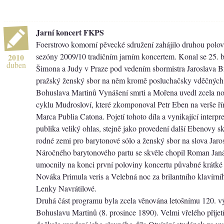
Jarní koncert FKPS
Foerstrovo komorní pěvecké sdružení zahájilo druhou polov
sezóny 2009/10 tradičním jarním koncertem. Konal se 25. b
2010
duben
Šimona a Judy v Praze pod vedením sbormistra Jaroslava B
pražský ženský sbor na něm kromě posluchačsky vděčných
Bohuslava Martinů Vynášení smrti a Mořena uvedl zcela no
cyklu Mudrosloví, které zkomponoval Petr Eben na verše ř
Marca Publia Catona. Pojetí tohoto díla a vynikající interpre
publika veliký ohlas, stejně jako provedení další Ebenovy s
rodné zemi pro barytonové sólo a ženský sbor na slova Jaros
Náročného barytonového partu se skvěle chopil Roman Janál
umocnily na konci první poloviny koncertu půvabné krátké
Nováka Primula veris a Velebná noc za brilantního klavírn
Lenky Navrátilové.
Druhá část programu byla zcela věnována letošnímu 120. v
Bohuslavu Martinů (8. prosince 1890). Velmi vřelého přijetí