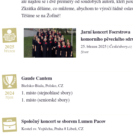
ale najdou se i dvě premiéry od soudobých autorů, kteří js
Zkrátka děláme, co můžeme, abychom to výročí řádně oslav
Těšíme se na Žofíně!
Jarní koncert Foerstrova
komorního pěveckého sdr
2025
25. březen 2025 |
Českésbory.cz
březen
život
Gaude Cantem
Bielsko-Biala, Polsko, CZ
2024
1. místo (stejnohlasé sbory)
říjen
1. místo (seniorské sbory)
Společný koncert se sborem Lumen Pacov
Kostel sv. Vojtěcha, Praha 8 Libeň, CZ