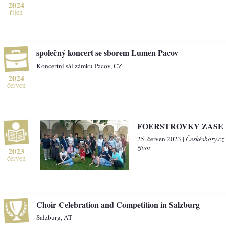
2024
říjen
společný koncert se sborem Lumen Pacov
Koncertní sál zámku Pacov, CZ
2024
červen
FOERSTROVKY ZASE 
25. červen 2023 |
Českésbory.cz
život
2023
červen
Choir Celebration and Competition in Salzburg
Salzburg, AT