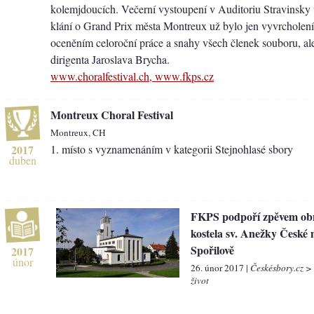
kolemjdoucích. Večerní vystoupení v Auditoriu Stravinsky
klání o Grand Prix města Montreux už bylo jen vyvrcholen
oceněním celoroční práce a snahy všech členek souboru, al
dirigenta Jaroslava Brycha.
www.choralfestival.ch, www.fkps.cz
Montreux Choral Festival
Montreux, CH
2017
1. místo s vyznamenáním v kategorii Stejnohlasé sbory
duben
FKPS podpoří zpěvem ob
kostela sv. Anežky České 
Spořilově
2017
únor
26. únor 2017 |
Českésbory.cz >
život