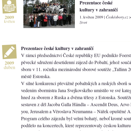
Prezentace české
kultury v zahraničí
2009
1. květen 2009 |
Českésbory.cz 
květen
život
Prezentace české kultury v zahraničí
V rámci předsednictví České republiky EU podniklo Foers
pěvecké sdružení desetidenní zájezd do Pobaltí, jehož součás
2009
duben
sboru v 11. ročníku mezinárodní sborové soutěže „Tallinn 
městě Estonska.
V silné konkurenci převážně pobaltských a ruských sborů
vedením sbormistra Jana Svejkovského umístilo ve své kateg
hned za sborem z Ruska a dvěma tělesy z Estonska. Soutěž
sestaven z děl Jacoba Galla Händla – Ascendit Deus, Arvo
you, Jerusalem a Věroslava Neumanna – Nářek opuštěné A
Program celého zájezdu byl velmi bohatý, neboť kromě so
podílelo na koncertech, které reprezentovaly českou kulturu