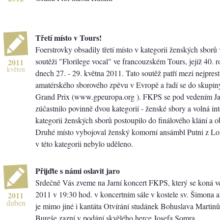
Třetí místo v Tours!
Foerstrovky obsadily třetí místo v kategorii ženských sborů 
soutěži "Florilege vocal" ve francouzském Tours, jejíž 40. r
2011
květen
dnech 27. - 29. května 2011. Tato soutěž patří mezi nejprest
amatérského sborového zpěvu v Evropě a řadí se do skupin
Grand Prix (www.gpeuropa.org ). FKPS se pod vedením Ja
zúčastnilo povinně dvou kategorií - ženské sbory a volná in
kategorii ženských sborů postoupilo do finálového klání a ob
Druhé místo vybojoval ženský komorní ansámbl Putni z Lot
v této kategorii nebylo uděleno.
Přijďte s námi oslavit jaro
Srdečně Vás zveme na Jarní koncert FKPS, který se koná ve
2011 v 19:30 hod. v koncertním sále v kostele sv. Šimona 
2011
duben
je mimo jiné i kantáta Otvírání studánek Bohuslava Martinů
Bureše zazní v podání skvělého herce Josefa Somra.