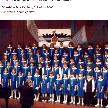
Vlastislav Novák
, úterý 3. května 2005
Magazín
>
Sborový život