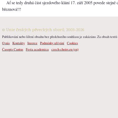
Ať se tedy druhá část sjezdového klání 17. září 2005 povede stejně d
březnová!!!
© Unie českých pěveckých sborů, 2003-2026
Publikování nebo šíření obsahu bez předchozího souhlasu je zakázáno. Za obsah textů o
O nás
Kontakty
Inzerce
Podmínky užívání
Cookies
Časopis Cantus
Festa academica
czech-choirs.eu (en)