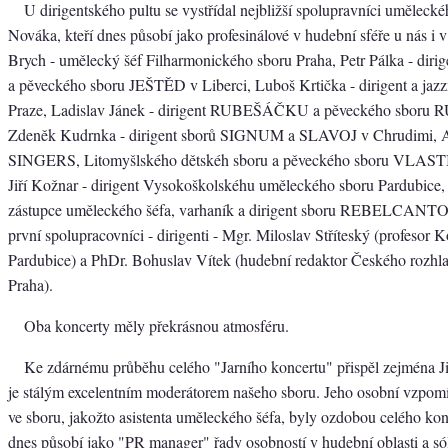
U dirigentského pultu se vystřídal nejbližší spolupravníci umělecké
Nováka, kteří dnes působí jako profesinálové v hudební sféře u nás i v
Brych - umělecký šéf Filharmonického sboru Praha, Petr Pálka - 
a pěveckého sboru JEŠTĚD v Liberci, Luboš Krtička - dirigent a jaz
Praze, Ladislav Jánek - dirigent RUBEŠÁČKU a pěveckého sboru R
Zdeněk Kudrnka - dirigent sborů SIGNUM a SLAVOJ v Chrudimi
SINGERS, Litomyšlského dětskéh sboru a pěveckého sboru VLASTI
Jiří Kožnar - dirigent Vysokoškolskéhu uměleckého sboru Pardubice, 
zástupce uměleckého šéfa, varhaník a dirigent sboru REBELCANTO
první spolupracovníci - dirigenti - Mgr. Miloslav Stříteský (profesor 
Pardubice) a PhDr. Bohuslav Vítek (hudební redaktor Českého rozhlas
Praha).
Oba koncerty měly překrásnou atmosféru.
Ke zdárnému průběhu celého "Jarního koncertu" přispěl zejména Jiř
je stálým excelentním moderátorem našeho sboru. Jeho osobní vzpom
ve sboru, jakožto asistenta uměleckého šéfa, byly ozdobou celého konc
dnes působí jako "PR manager" řady osobností v hudební oblasti a s