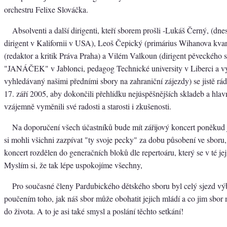
orchestru Felixe Slováčka.
Absolventi a další dirigenti, kteří sborem prošli -Lukáš Černý, (dne
dirigent v Kalifornii v USA), Leoš Čepický (primárius Wihanova kvarte
(redaktor a kritik Práva Praha) a Vilém Valkoun (dirigent pěveckého 
"JANÁČEK" v Jablonci, pedagog Technické university v Liberci a vyni
vyhledávaný našimi předními sbory na zahraniční zájezdy) se jistě rád
17. září 2005, aby dokončili přehlídku nejúspěšnějších skladeb a hlav
vzájemně vyměnili své radosti a starosti i zkušenosti.
Na doporučení všech účastníků bude mít zářijový koncert poněkud
si mohli všichni zazpívat "ty svoje pecky" za dobu působení ve sboru
koncert rozdělen do generačních bloků dle repertoáru, který se v té jej
Myslím si, že tak lépe uspokojíme všechny,
Pro současné členy Pardubického dětského sboru byl celý sjezd vý
poučením toho, jak náš sbor může obohatit jejich mládí a co jim sbo
do života. A to je asi také smysl a poslání těchto setkání!