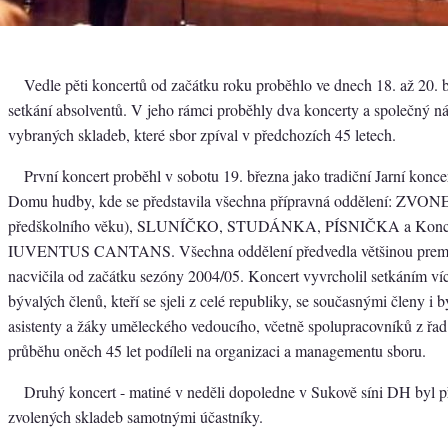
Vedle pěti koncertů od začátku roku proběhlo ve dnech 18. až 20. 
setkání absolventů. V jeho rámci proběhly dva koncerty a společný n
vybraných skladeb, které sbor zpíval v předchozích 45 letech.
První koncert proběhl v sobotu 19. března jako tradiční Jarní konce
Domu hudby, kde se představila všechna přípravná oddělení: ZVON
předškolního věku), SLUNÍČKO, STUDÁNKA, PÍSNIČKA a Koncer
IUVENTUS CANTANS. Všechna oddělení předvedla většinou premié
nacvičila od začátku sezóny 2004/05. Koncert vyvrcholil setkáním víc
bývalých členů, kteří se sjeli z celé republiky, se současnými členy i 
asistenty a žáky uměleckého vedoucího, včetně spolupracovníků z řad r
průběhu oněch 45 let podíleli na organizaci a managementu sboru.
Druhý koncert - matiné v neděli dopoledne v Sukově síni DH byl p
zvolených skladeb samotnými účastníky.