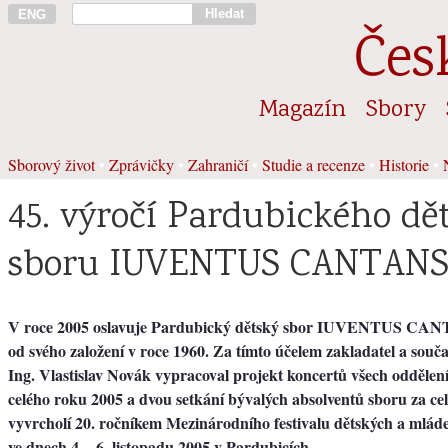
Hledat
ENG
Čes
Magazín
Sbory
Sborový život
•
Zprávičky
•
Zahraničí
•
Studie a recenze
•
Historie
•
45. výročí Pardubického dě
sboru IUVENTUS CANTAN
V roce 2005 oslavuje Pardubický dětský sbor IUVENTUS CANT
od svého založení v roce 1960. Za tímto účelem zakladatel a souča
Ing. Vlastislav Novák vypracoval projekt koncertů všech odděle
celého roku 2005 a dvou setkání bývalých absolventů sboru za celý
vyvrcholí 20. ročníkem Mezinárodního festivalu dětských a mlád
ve dnech 4. - 6. listopadu 2005 v Pardubicích.