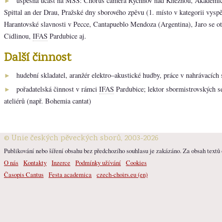
úspěšná účast na MSS: Chorus camera Rychnov nad Kněžnou, Akademic
►
Spittal an der Drau, Pražské dny sborového zpěvu (1. místo v kategorii vysp
Harantovské slavnosti v Pecce, Cantapueblo Mendoza (Argentina), Jaro se o
Cidlinou,
IFAS
Pardubice aj.
Další činnost
hudební skladatel, aranžér elektro–akustické hudby, práce v nahrávacích 
►
pořadatelská činnost v rámci
IFAS
Pardubice; lektor sbormistrovských s
►
ateliérů (např. Bohemia cantat)
© Unie českých pěveckých sborů, 2003-2026
Publikování nebo šíření obsahu bez předchozího souhlasu je zakázáno. Za obsah textů o
O nás
Kontakty
Inzerce
Podmínky užívání
Cookies
Časopis Cantus
Festa academica
czech-choirs.eu (en)