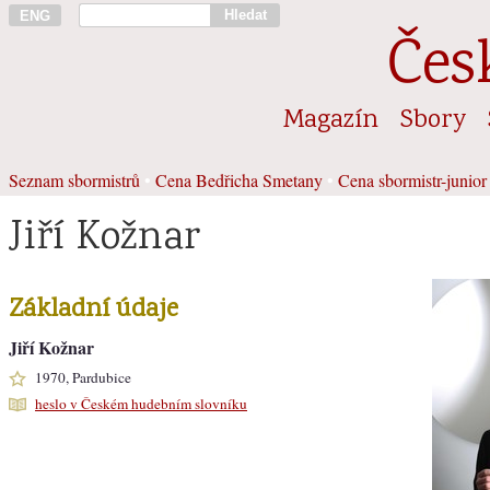
Hledat
ENG
Čes
Magazín
Sbory
Seznam sbormistrů
•
Cena Bedřicha Smetany
•
Cena sbormistr-junior
Jiří Kožnar
Základní údaje
Jiří Kožnar
1970, Pardubice
heslo v Českém hudebním slovníku