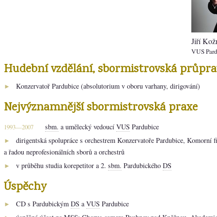
Jiří Kož
VUS Pard
Hudební vzdělání, sbormistrovská průpra
Konzervatoř Pardubice (absolutorium v oboru varhany, dirigování)
►
Nejvýznamnější sbormistrovská praxe
sbm.
a umělecký vedoucí
VUS
Pardubice
1993—2007
dirigentská spolupráce s orchestrem Konzervatoře Pardubice, Komorní f
►
a řadou neprofesionálních sborů a orchestrů
v průběhu studia korepetitor a 2.
sbm.
Pardubického
DS
►
Úspěchy
CD s Pardubickým
DS
a
VUS
Pardubice
►