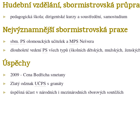
Hudební vzdělání, sbormistrovská průpra
pedagogická škola; dirigentské kurzy a soustředění, samostudium
►
Nejvýznamnější sbormistrovská praxe
sbm.
PS
olomouckých učitelek a
MPS
Nešvera
►
dlouholeté vedení
PS
všech typů (školních dětských, mužských, ženskýc
►
Úspěchy
2009 - Cena Bedřicha smetany
►
Zlatý odznak
UČPS
s granáty
►
úspěšná účast v národních i mezinárodních sborových soutěžích
►