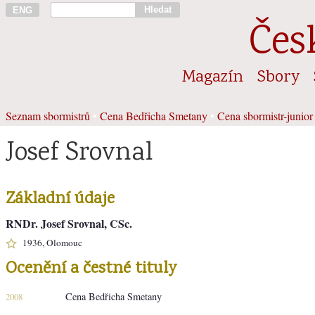
Hledat
ENG
Čes
Magazín
Sbory
Seznam sbormistrů
•
Cena Bedřicha Smetany
•
Cena sbormistr-junior
Josef Srovnal
Základní údaje
RNDr. Josef Srovnal, CSc.
1936, Olomouc
Ocenění a čestné tituly
Cena Bedřicha Smetany
2008